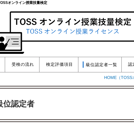
OSSオンライン授業技量検定
受検の流れ
級位認定者一覧
検定評価項目
認
HOME
（TOS
級位認定者