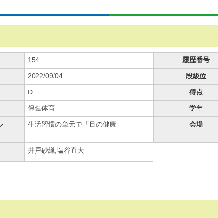
154
履歴番号
2022/09/04
段級位
D
得点
保健体育
学年
ル
生活習慣の単元で「目の健康」
会場
井戸砂織
塩谷直大