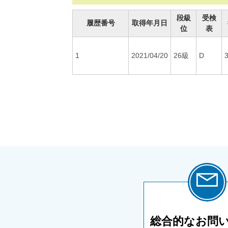
段級
受検
履歴番号
取得年月日
位
表
1
2021/04/20
26級
D
3
総合的な
お問