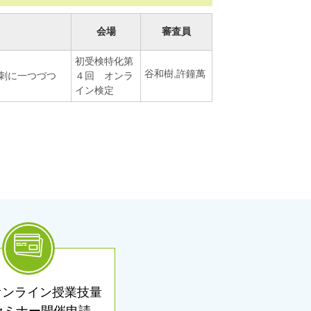
会場
審査員
初受検特化第
谷和樹
許鐘萬
刺に一つづつ
４回 オンラ
イン検定
Sオンライン授業技量
セミナー開催申請