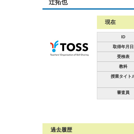
辻拓也
現在
ID
取得年月日
受検表
教科
授業タイト
審査員
過去履歴